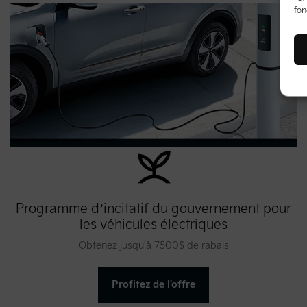
fon
Programme d’incitatif du gouvernement pour
les véhicules électriques
Obtenez jusqu'à 7500$ de rabais
Profitez de l'offre