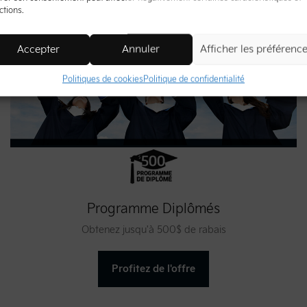
ctions.
Accepter
Annuler
Afficher les préférenc
Politiques de cookies
Politique de confidentialité
Programme Diplômés
Obtenez jusqu'à 500$ de rabais
Profitez de l'offre