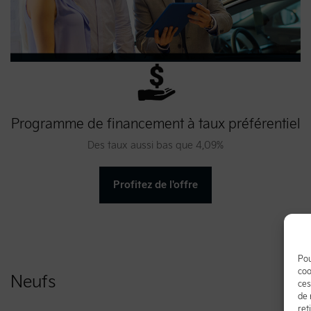
Programme de financement à taux préférentiel
Des taux aussi bas que 4,09%
Profitez de l'offre
Pou
coo
Neufs
ces
de 
ret