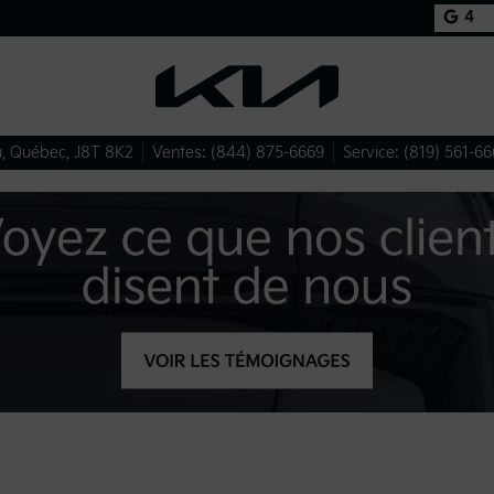
4
u
,
Québec
,
J8T 8K2
Ventes:
(844) 875-6669
Service:
(819) 561-66