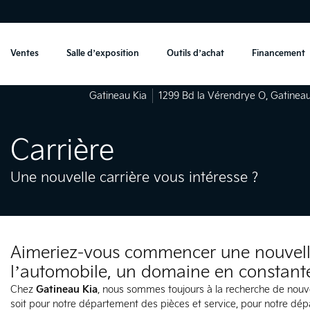
Ventes
Salle d’exposition
Outils d’achat
Financement
Gatineau Kia
1299 Bd la Vérendrye O
,
Gatinea
Carrière
Une nouvelle carrière vous intéresse ?
Aimeriez-vous commencer une nouvell
l’automobile, un domaine en constante
Chez
Gatineau Kia
, nous sommes toujours à la recherche de nouve
soit pour notre département des pièces et service, pour notre dé