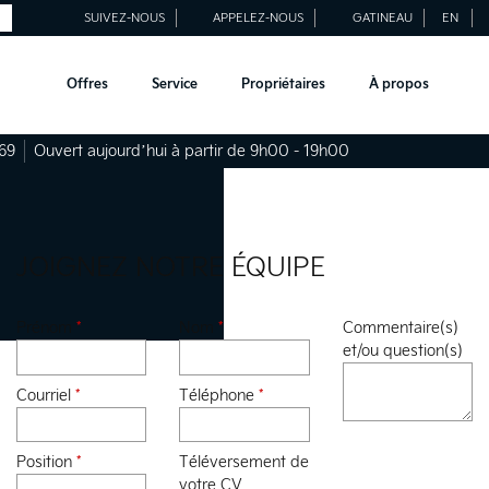
SUIVEZ-NOUS
APPELEZ-NOUS
GATINEAU
EN
Offres
Service
Propriétaires
À propos
69
Ouvert aujourd’hui à partir de 9h00 - 19h00
JOIGNEZ NOTRE ÉQUIPE
Prénom
*
Nom
*
Commentaire(s)
et/ou question(s)
Courriel
*
Téléphone
*
Position
*
Téléversement de
votre CV