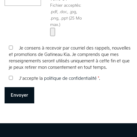
Fichier acceptés:
.pdf, .doc, .jpg,
.png, .ppt (25 Mo
max.)
Je consens à recevoir par courriel des rappels, nouvelles
et promotions de Gatineau Kia. Je comprends que mes
renseignements seront utilisés uniquement à cette fin et que
je peux retirer mon consentement en tout temps.
J’accepte la
politique de confidentialité
*
.