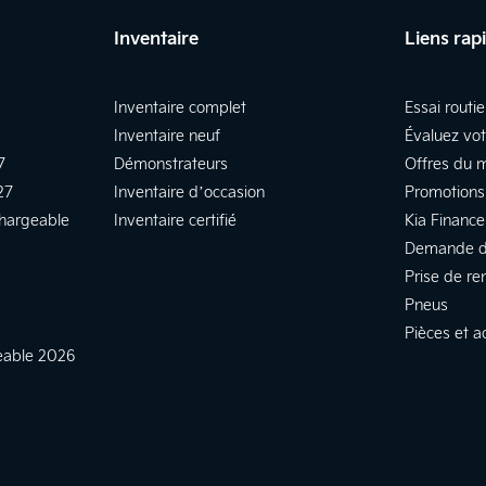
Inventaire
Liens rap
Inventaire complet
Essai routie
Inventaire neuf
Évaluez vo
7
Démonstrateurs
Offres du 
27
Inventaire d’occasion
Promotions
chargeable
Inventaire certifié
Kia Finance
Demande d
Prise de re
Pneus
Pièces et a
geable 2026