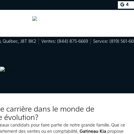
4
u
,
Québec
,
J8T 8K2
Ventes:
(844) 875-6669
Service:
(819) 561-66
e carrière dans le monde de
 évolution?
aux candidats pour faire partie de notre grande famille. Que ce
partement des ventes ou en comptabilité,
Gatineau Kia
propose