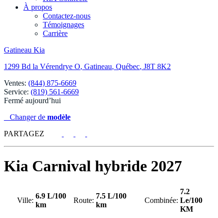
À propos
Contactez-nous
Témoignages
Carrière
Gatineau Kia
1299 Bd la Vérendrye O
,
Gatineau
,
Québec
,
J8T 8K2
Ventes:
(844) 875-6669
Service:
(819) 561-6669
Fermé aujourd’hui
Changer de
modèle
PARTAGEZ
Kia
Carnival hybride 2027
7.2
6.9 L/100
7.5 L/100
Ville:
Route:
Combinée:
Le/100
km
km
KM