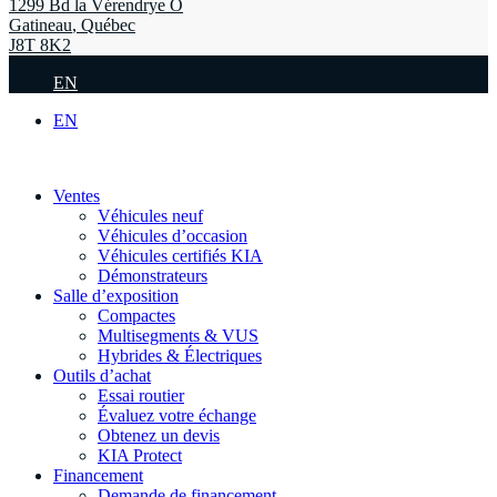
1299 Bd la Vérendrye O
Gatineau
,
Québec
J8T 8K2
EN
EN
Ventes
Véhicules neuf
Véhicules d’occasion
Véhicules certifiés KIA
Démonstrateurs
Salle d’exposition
Compactes
Multisegments & VUS
Hybrides & Électriques
Outils d’achat
Essai routier
Évaluez votre échange
Obtenez un devis
KIA Protect
Financement
Demande de financement