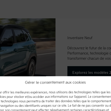
Inventaire Neuf
Découvrez le futur de la 
Performance, technologie 
transformer chacun de vos 
Explorez les modèles 
Gérer le consentement aux cookies
r offrir les meilleures expériences, nous utilisons des technologies telles que les
kies pour stocker et/ou accéder aux informations sur l'appareil. Le consentemen
 technologies nous permettra de traiter des données telles que le comportemen
navigation ou des identifiants uniques sur ce site. Le fait de ne pas consentir ou 
irer son consentement peut affecter négativement certaines caractéristiques et