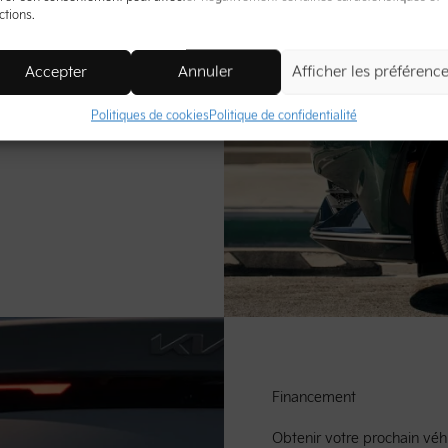
ctions.
Accepter
Annuler
Afficher les préférenc
occasion sont
et une tranquillité d’esprit
Politiques de cookies
Politique de confidentialité
Financement
Obtenir votre prochain véhi