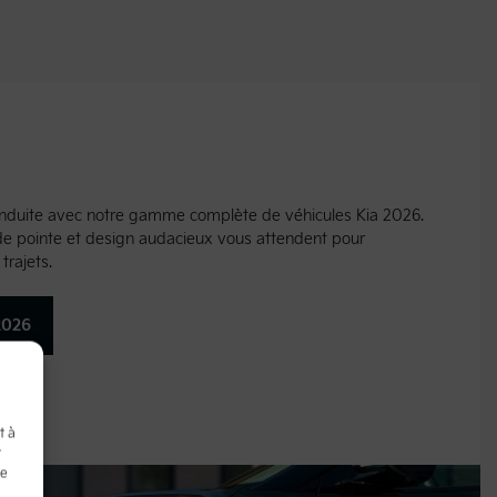
conduite avec notre gamme complète de véhicules Kia 2026.
de pointe et design audacieux vous attendent pour
trajets.
2026
t à
t
de