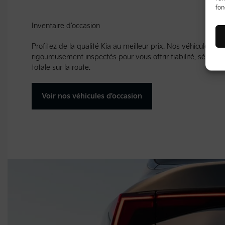
fon
Inventaire d'occasion
Profitez de la qualité Kia au meilleur prix. Nos véhicules d’
rigoureusement inspectés pour vous offrir fiabilité, sécurité 
totale sur la route.
Voir nos véhicules d'occasion