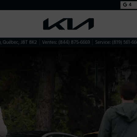
4
u
,
Québec
,
J8T 8K2
Ventes:
(844) 875-6669
Service:
(819) 561-66