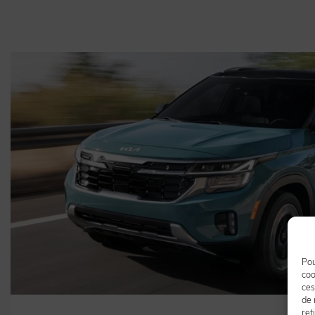
Pou
coo
ces
de 
ret