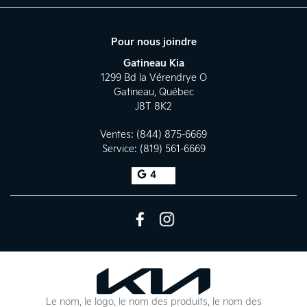
Pour nous joindre
Gatineau Kia
1299 Bd la Vérendrye O
Gatineau
,
Québec
J8T 8K2
Ventes:
(844) 875-6669
Service:
(819) 561-6669
4
Le nom, le logo, le nom des produits, le nom des