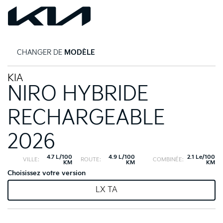
CHANGER DE
MODÈLE
KIA
NIRO HYBRIDE
RECHARGEABLE
2026
4.7 L/100
4.9 L/100
2.1 Le/100
VILLE:
ROUTE:
COMBINÉE:
KM
KM
KM
Choisissez votre version
LX TA